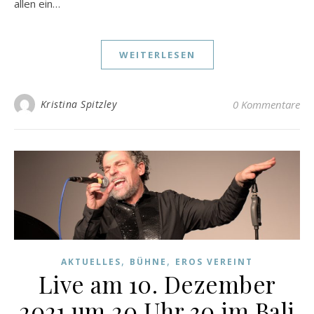
allen ein…
WEITERLESEN
Kristina Spitzley
0 Kommentare
,
,
AKTUELLES
BÜHNE
EROS VEREINT
Live am 10. Dezember
2021 um 20 Uhr 30 im Bali