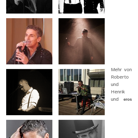
Mehr von
Roberto
und
Henrik
und
eros