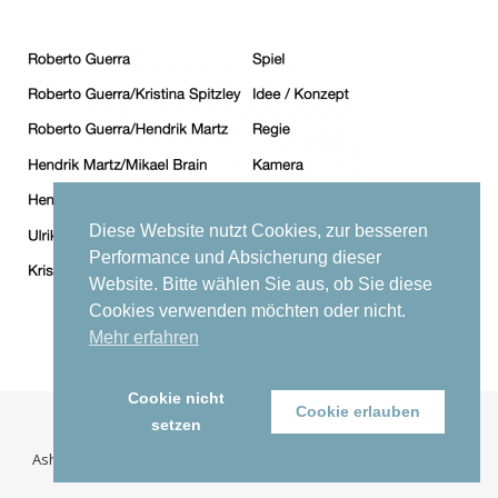
Diese Website nutzt Cookies, zur besseren
Performance und Absicherung dieser
Website. Bitte wählen Sie aus, ob Sie diese
Cookies verwenden möchten oder nicht.
Mehr erfahren
Cookie nicht
Cookie erlauben
setzen
copyright by cabirio productions© 2026
Ashe Theme von
WP Royal
.
Kontakt
Datenschutz
Impressum