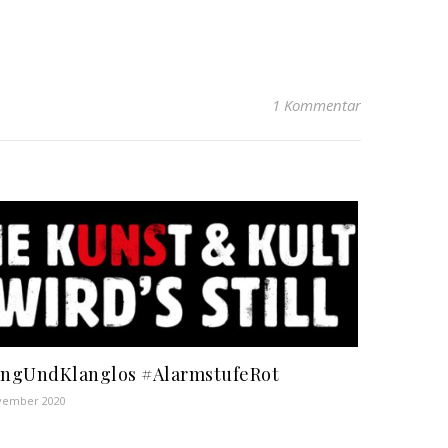
1 Kommentar
ngUndKlanglos #AlarmstufeRot
vember 2020