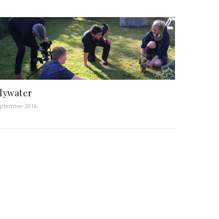
lywater
eptember 2016