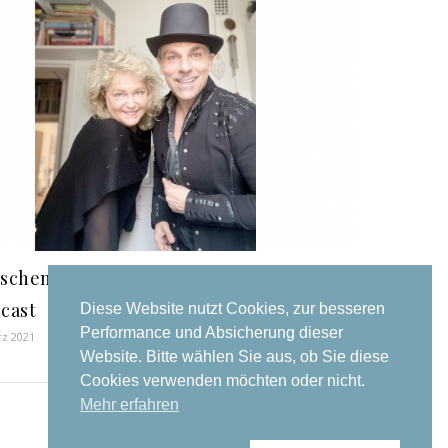
schen Defekt und Exzellenz – Unser
cast
Diese Website nutzt Cookies, zur besseren
Performance und Absicherung dieser
rz 2021
Website. Bitte wählen Sie aus, ob Sie diese
Cookies verwenden möchten oder nicht.
Mehr erfahren