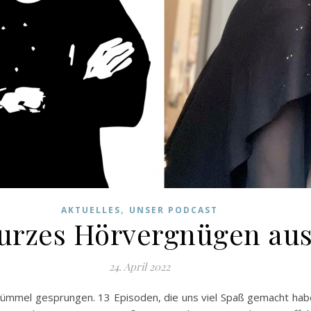
,
AKTUELLES
UNSER PODCAST
rzes Hörvergnügen aus u
24. April 2022
etümmel gesprungen. 13 Episoden, die uns viel Spaß gemacht hab