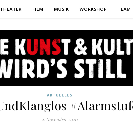
THEATER
FILM
MUSIK
WORKSHOP
TEAM
AKTUELLES
ndKlanglos #Alarmstuf
2. November 2020